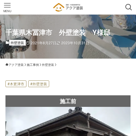
MENU
千葉県木冨津市 外壁塗装 Y様邸
外壁塗装
2021年8月27日
2023年10月31日
アクア塗装
施工事例
外壁塗装
#木更津市
#外壁塗装
施工前