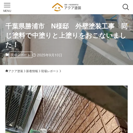
MENU
千葉県勝浦市 N様邸 外壁塗装工事 同
じ塗料で中塗りと上塗りをおこないまし
た！
現場レポート
2025年9月10日
アクア塗装
新着情報
現場レポート