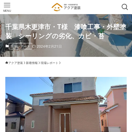
MENU
千葉県木更津市・T様 漆喰工事・外壁塗
装 シーリングの劣化、カビ・苔
現場レポート
2024年2月21日
アクア塗装
新着情報
現場レポート