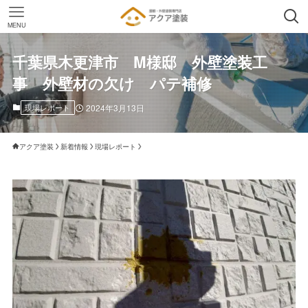
MENU
千葉県木更津市 M様邸 外壁塗装工
事 外壁材の欠け パテ補修
現場レポート
2024年3月13日
アクア塗装
新着情報
現場レポート