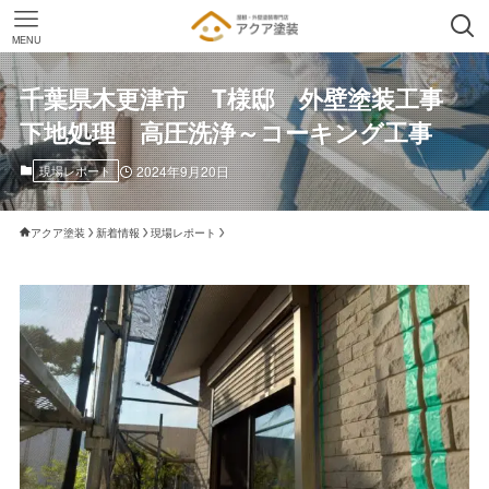
MENU
千葉県木更津市 T様邸 外壁塗装工事
下地処理 高圧洗浄～コーキング工事
現場レポート
2024年9月20日
アクア塗装
新着情報
現場レポート